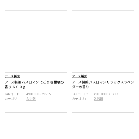
アース製薬
アース製薬
アース製薬 バスロマン にごり浴 柑橘の
アース製薬 バスロマン リラックスラベン
香り ６００ｇ
ダーの香り
JANコード:
4901080579515
JANコード:
4901080579713
カテゴリ :
入浴剤
カテゴリ :
入浴剤