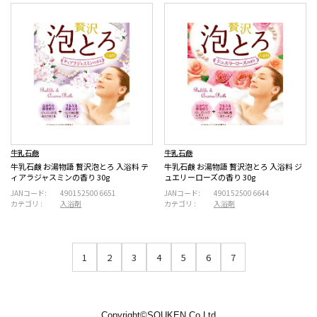
牛乳石鹸
牛乳石鹸
牛乳石鹸 お湯物語 贅沢泡とろ 入浴料 テ
牛乳石鹸 お湯物語 贅沢泡とろ 入浴料 ジ
ィアラジャスミンの香り 30g
ュエリーローズの香り 30g
JANコード:
4901525006651
JANコード:
4901525006644
カテゴリ :
入浴剤
カテゴリ :
入浴剤
1
2
3
4
5
6
7
Copyright©SOUKEN Co.Ltd