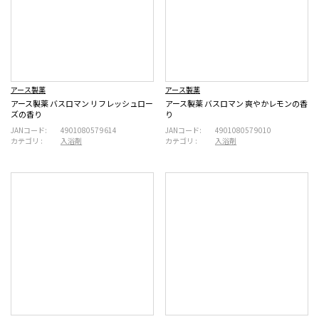
アース製薬
アース製薬
アース製薬 バスロマン リフレッシュロー
アース製薬 バスロマン 爽やかレモンの香
ズの香り
り
JANコード:
4901080579614
JANコード:
4901080579010
カテゴリ :
入浴剤
カテゴリ :
入浴剤