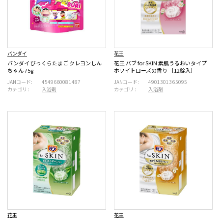
バンダイ
花王
バンダイ びっくらたまご クレヨンしん
花王 バブ for SKIN 素肌うるおいタイプ
ちゃん 75g
ホワイトローズの香り ［12錠入］
JANコード:
4549660081487
JANコード:
4901301365095
カテゴリ :
入浴剤
カテゴリ :
入浴剤
花王
花王