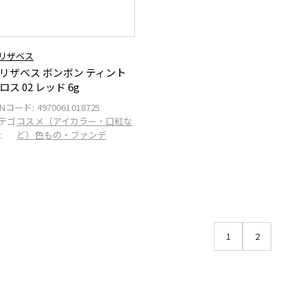
リザベス
リザベス ボンボン ティント
ロス 02 レッド 6g
ANコード:
4970061018725
テゴ
コスメ（アイカラー・口紅な
:
ど）色もの・ファンデ
1
2