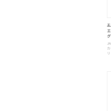
エ
エ
グ
J
カ
リ 