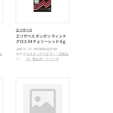
エリザベス
エリザベス ボンボン ティント
グロス 04 チェリーレッド 6ｇ
JANコード:
4970061018749
な
カテゴ
コスメ（アイカラー・口紅な
リ :
ど）色もの・ファンデ