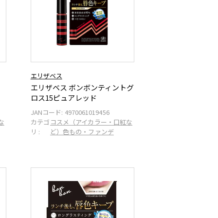
エリザベス
ク
エリザベス ボンボンティントグ
ロス15ピュアレッド
JANコード:
4970061019456
な
カテゴ
コスメ（アイカラー・口紅な
リ :
ど）色もの・ファンデ