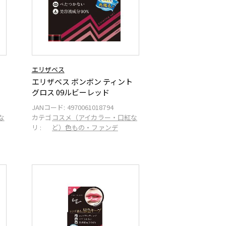
エリザベス
エリザベス ボンボン ティント
グロス 09ルビーレッド
JANコード:
4970061018794
な
カテゴ
コスメ（アイカラー・口紅な
リ :
ど）色もの・ファンデ