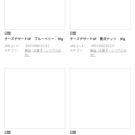
QBB
QBB
チーズデザート6P ブルーベリー 90g
チーズデザート6P 贅沢ナッツ 90g
JANコード:
4903308035742
JANコード:
4903308030327
カテゴリ :
食品（お菓子・シリアル以
カテゴリ :
食品（お菓子・シリアル以
外）
外）
QBB
QBB