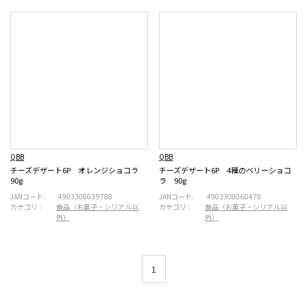
QBB
QBB
チーズデザート6P オレンジショコラ
チーズデザート6P 4種のベリーショコ
90g
ラ 90g
JANコード:
4903308039788
JANコード:
4903308060478
カテゴリ :
食品（お菓子・シリアル以
カテゴリ :
食品（お菓子・シリアル以
外）
外）
1