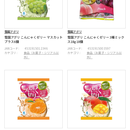
雪国アグリ
雪国アグリ
雪国アグリ こんにゃくゼリー マスカット
雪国アグリ こんにゃくゼリー 3種ミック
プラス6個
ス18g 18個
JANコード:
4531915012346
JANコード:
4531915003597
カテゴリ :
食品（お菓子・シリアル以
カテゴリ :
食品（お菓子・シリアル以
外）
外）