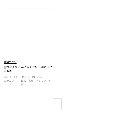
雪国アグリ
雪国アグリ こんにゃくゼリー ぶどうプラ
ス 6個
JANコード:
4531915012223
カテゴリ :
食品（お菓子・シリアル以
外）
1