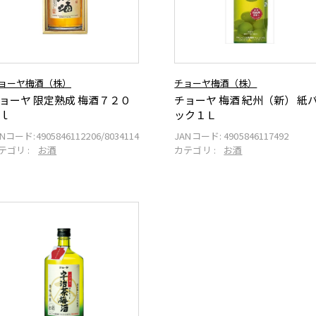
ョーヤ梅酒（株）
チョーヤ梅酒（株）
ョーヤ 限定熟成 梅酒７２０
チョーヤ 梅酒 紀州（新） 紙
ｌ
ック１Ｌ
ANコード:
4905846112206/8034114
JANコード:
4905846117492
テゴリ :
お酒
カテゴリ :
お酒