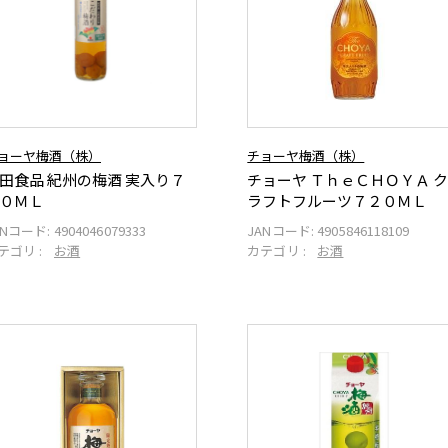
ョーヤ梅酒（株）
チョーヤ梅酒（株）
田食品 紀州の梅酒 実入り７
チョーヤ ＴｈｅＣＨＯＹＡ 
０ＭＬ
ラフトフルーツ７２０ＭＬ
ANコード:
4904046079333
JANコード:
4905846118109
テゴリ :
お酒
カテゴリ :
お酒