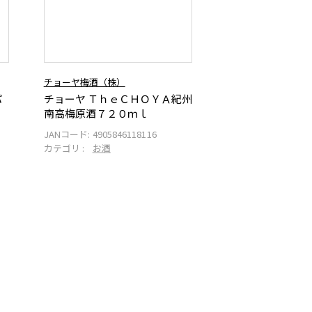
チョーヤ梅酒（株）
パ
チョーヤ ＴｈｅＣＨＯＹＡ紀州
南高梅原酒７２０ｍｌ
JANコード:
4905846118116
カテゴリ :
お酒