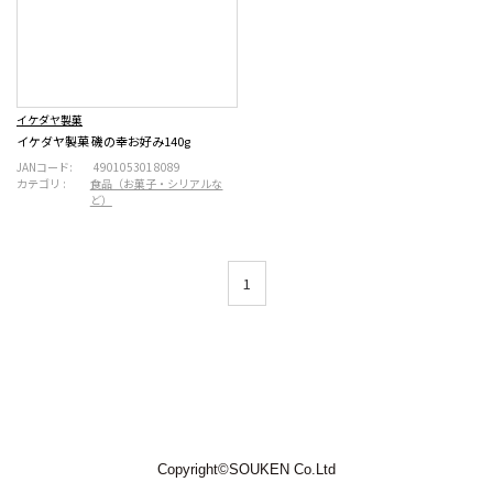
イケダヤ製菓
イケダヤ製菓 磯の幸お好み140g
JANコード:
4901053018089
カテゴリ :
食品（お菓子・シリアルな
ど）
1
Copyright©SOUKEN Co.Ltd