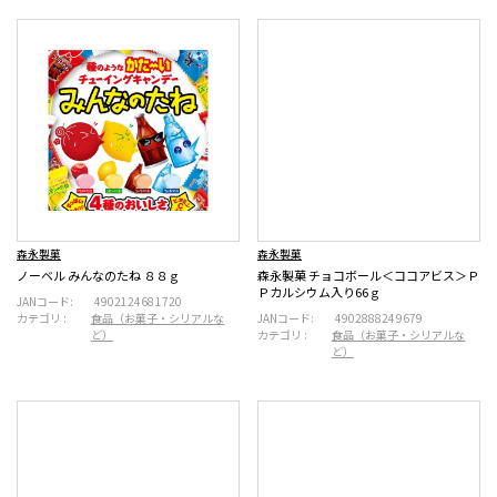
森永製菓
森永製菓
ノーベル みんなのたね ８８ｇ
森永製菓 チョコボール＜ココアビス＞Ｐ
Ｐカルシウム入り66ｇ
JANコード:
4902124681720
カテゴリ :
食品（お菓子・シリアルな
JANコード:
4902888249679
ど）
カテゴリ :
食品（お菓子・シリアルな
ど）