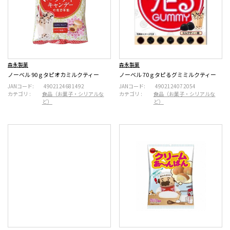
森永製菓
森永製菓
ノーベル 90ｇタピオカミルクティー
ノーベル 70ｇタピるグミミルクティー
JANコード:
4902124681492
JANコード:
4902124072054
カテゴリ :
食品（お菓子・シリアルな
カテゴリ :
食品（お菓子・シリアルな
ど）
ど）