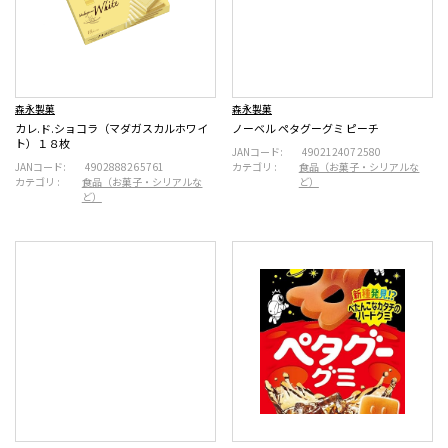
森永製菓
森永製菓
カレ.ド.ショコラ（マダガスカルホワイ
ノーベル ペタグーグミ ピーチ
ト）１８枚
JANコード:
4902124072580
JANコード:
4902888265761
カテゴリ :
食品（お菓子・シリアルな
カテゴリ :
食品（お菓子・シリアルな
ど）
ど）