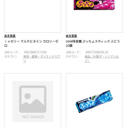
森永製菓
森永製菓
ｉｎゼリー マルチビタミン カロリーゼ
UHA味覚糖 ぷっちょスティック ぶどう
ロ
10個
JANコード:
4902888727528
JANコード:
4902750808126
カテゴリ :
美容・健康・ダイエットサプ
カテゴリ :
食品（お菓子・シリアルな
リ
ど）