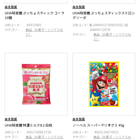
森永製菓
森永製菓
UHA味覚糖 ぷっちょスティック コーラ
UHA味覚糖 ぷっちょスティックストロン
10個
グソーダ
JANコード:
49432985
JANコード:
新JAN4902750905450 /旧
カテゴリ :
食品（お菓子・シリアルな
JAN49432978
ど）
カテゴリ :
食品（お菓子・シリアルな
ど）
森永製菓
森永製菓
UHA味覚糖 特濃ミルク8.2 白桃
ノーベル スーパーマリオグミ 45g
JANコード:
4902750892750
JANコード:
4902124070951
カテゴリ :
食品（お菓子・シリアルな
カテゴリ :
食品（お菓子・シリアルな