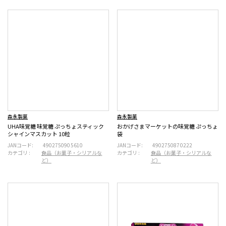
森永製菓
森永製菓
UHA味覚糖 味覚糖 ぷっちょスティック
おかげさまマーケットの味覚糖 ぷっちょ
シャインマスカット 10粒
袋
JANコード:
4902750905610
JANコード:
4902750870222
カテゴリ :
食品（お菓子・シリアルな
カテゴリ :
食品（お菓子・シリアルな
ど）
ど）