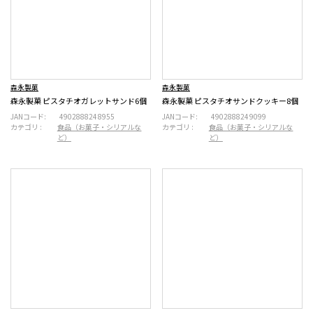
森永製菓
森永製菓
森永製菓 ピスタチオガレットサンド6個
森永製菓 ピスタチオサンドクッキー8個
JANコード:
4902888248955
JANコード:
4902888249099
カテゴリ :
食品（お菓子・シリアルな
カテゴリ :
食品（お菓子・シリアルな
ど）
ど）