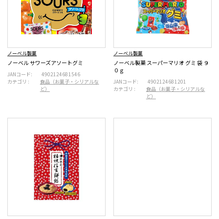
ノーベル製菓
ノーベル製菓
ノーベル サワーズアソートグミ
ノーベル製菓 スーパーマリオ グミ 袋 ９
０ｇ
JANコード:
4902124681546
カテゴリ :
食品（お菓子・シリアルな
JANコード:
4902124681201
ど）
カテゴリ :
食品（お菓子・シリアルな
ど）