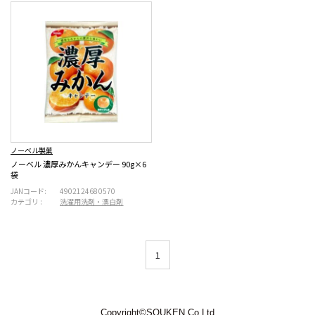
ノーベル製菓
ノーベル 濃厚みかんキャンデー 90g×6
袋
JANコード:
4902124680570
カテゴリ :
洗濯用洗剤・漂白剤
1
Copyright©SOUKEN Co.Ltd