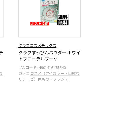
クラブコスメチックス
テ
クラブすっぴんパウダー ホワイ
トフローラルブーケ
JANコード:
4901416175640
な
カテゴ
コスメ（アイカラー・口紅な
リ :
ど）色もの・ファンデ