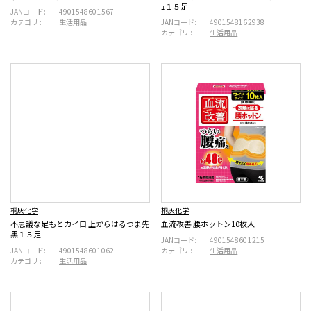
ｭ１５足
JANコード:
4901548601567
カテゴリ :
生活用品
JANコード:
4901548162938
カテゴリ :
生活用品
桐灰化学
桐灰化学
不思議な足もとカイロ 上からはるつま先
血流改善 腰ホットン10枚入
黒１５足
JANコード:
4901548601215
JANコード:
4901548601062
カテゴリ :
生活用品
カテゴリ :
生活用品