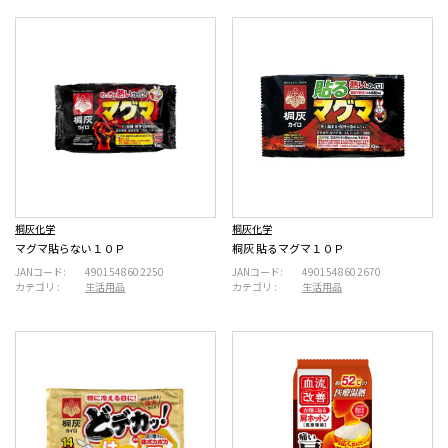
桐灰化学
桐灰化学
マグマ貼らない１０Ｐ
桐灰 貼るマグマ１０Ｐ
JANコード:
4901548602250
JANコード:
4901548602670
カテゴリ :
生活用品
カテゴリ :
生活用品