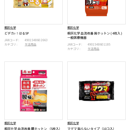
桐灰化学
桐灰化学
どデカｯ！はる5P
桐灰化学 血流改善 肩ホットン ( 4枚入 )
一般医療機器
JANコード:
4901548602663
カテゴリ :
生活用品
JANコード:
4901548601185
カテゴリ :
生活用品
桐灰化学
桐灰化学
桐灰化学 血流改善 腰ホットン （5枚入）
マグマ 貼らないタイプ（10コ入）