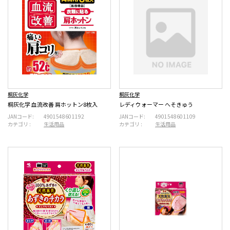
桐灰化学
桐灰化学
桐灰化学 血流改善 肩ホットン8枚入
レディウォーマー へそきゅう
JANコード:
4901548601192
JANコード:
4901548601109
カテゴリ :
生活用品
カテゴリ :
生活用品