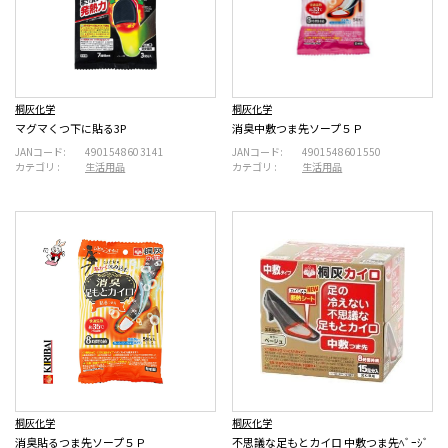
桐灰化学
桐灰化学
マグマくつ下に貼る3P
消臭中敷つま先ソープ５Ｐ
JANコード:
4901548603141
JANコード:
4901548601550
カテゴリ :
生活用品
カテゴリ :
生活用品
桐灰化学
桐灰化学
消臭貼るつま先ソープ５Ｐ
不思議な足もとカイロ 中敷つま先ﾍﾞｰｼﾞ