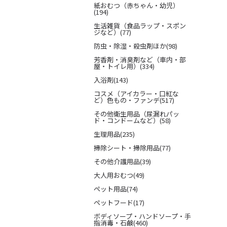
紙おむつ（赤ちゃん・幼児）
(194)
生活雑貨（食品ラップ・スポン
ジなど）(77)
防虫・除湿・殺虫剤ほか(98)
芳香剤・消臭剤など（車内・部
屋・トイレ用）(334)
入浴剤(143)
コスメ（アイカラー・口紅な
ど）色もの・ファンデ(517)
その他衛生用品（尿漏れパッ
ド・コンドームなど）(58)
生理用品(235)
掃除シート・掃除用品(77)
その他介護用品(39)
大人用おむつ(49)
ペット用品(74)
ペットフード(17)
ボディソープ・ハンドソープ・手
指消毒・石鹸(460)