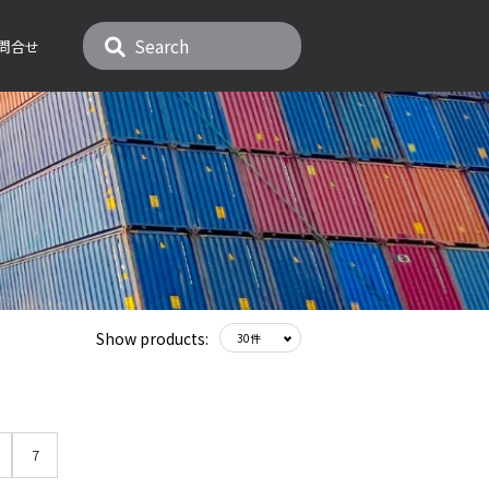
問合せ
Show products:
7